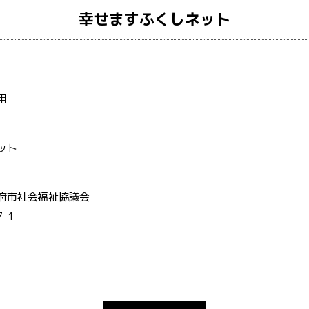
幸せますふくしネット
用
ット
府市社会福祉協議会
-1